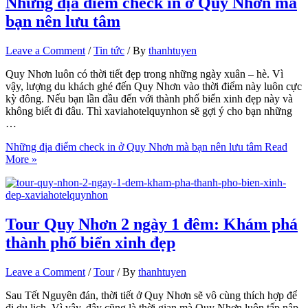
Những địa điểm check in ở Quy Nhơn mà
bạn nên lưu tâm
Leave a Comment
/
Tin tức
/ By
thanhtuyen
Quy Nhơn luôn có thời tiết đẹp trong những ngày xuân – hè. Vì
vậy, lượng du khách ghé đến Quy Nhơn vào thời điểm này luôn cực
kỳ đông. Nếu bạn lần đầu đến với thành phố biển xinh đẹp này và
không biết đi đâu. Thì xaviahotelquynhon sẽ gợi ý cho bạn những
…
Những địa điểm check in ở Quy Nhơn mà bạn nên lưu tâm
Read
More »
Tour Quy Nhơn 2 ngày 1 đêm: Khám phá
thành phố biển xinh đẹp
Leave a Comment
/
Tour
/ By
thanhtuyen
Sau Tết Nguyên đán, thời tiết ở Quy Nhơn sẽ vô cùng thích hợp để
đi du lịch. Vì vậy, đây cũng là thời gian mà Quy Nhơn luôn tấp nập