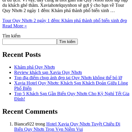
du khách ghé thăm. Xaviahotelquynhon sẽ gợi ý cho bạn về Tour
Quy Nhơn 2 ngày 1 đêm: Khám phá thành phố biển xinh …
Tour Quy Nhơn 2 ngày 1 đêm: Khám phá thành phố biển xinh đẹp
Read More »
Tìm kiếm
Tìm kiếm
Recent Posts
Khám phá Quy Nhơn
Review khách sạn Xavia Quy Nhơn
Top địa điểm chụp ảnh đẹp tại Quy Nhơn không thể bỏ lỡ
Xavia Hotel Quy Nhơn: Khách Sạn Khách Đoàn Giữa Lòng
Phố Biển
Top 5 Khách Sạn Gần Biển Quy Nhơn Cho Kỳ Nghỉ Tết Gia
Đình!
Recent Comments
Bianca922
trong
Hotel Xavia Quy Nhơn Tuyệt Chiêu Đi
Biển Quy Nhơn Trọn Vẹn Niềm Vui