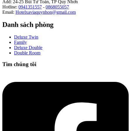
Add: 24-25 Bùi Tư Toàn, TP Quy Nhơn
Hotline:
0941351557
-
0868055057
Email:
Hotelxaviaquynhon@gmail.com
Danh sách phòng
Deluxe Twin
Family
Deluxe Double
Double Room
Tìm chúng tôi