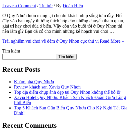
Leave a Comment
/
Tin tức
/ By
Đoàn Hiền
Ở Quy Nhơn luôn mang lại cho du khách nhịp sống tràn đầy. Đến
đây vào ban ngày thường thích hợp cho những chuyến tham quan,
giải trí hay chơi đùa ở biển. Vậy còn vào buổi tối ở Quy Nhơn thì
nên làm gì? Bạn đã có cho mình những kế hoạch vui chơi …
Trải nghiệm vui chơi về đêm ở Quy Nhơn cực thú vị
Read More »
Tìm kiếm
Tìm kiếm
Recent Posts
Khám phá Quy Nhơn
Review khách sạn Xavia Quy Nhơn
Top địa điểm chụp ảnh đẹp tại Quy Nhơn không thể bỏ lỡ
Xavia Hotel Quy Nhơn: Khách Sạn Khách Đoàn Giữa Lòng
Phố Biển
Top 5 Khách Sạn Gần Biển Quy Nhơn Cho Kỳ Nghỉ Tết Gia
Đình!
Recent Comments