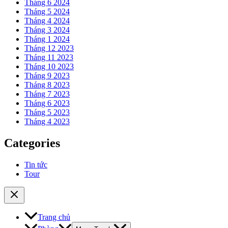
Tháng 6 2024
Tháng 5 2024
Tháng 4 2024
Tháng 3 2024
Tháng 1 2024
Tháng 12 2023
Tháng 11 2023
Tháng 10 2023
Tháng 9 2023
Tháng 8 2023
Tháng 7 2023
Tháng 6 2023
Tháng 5 2023
Tháng 4 2023
Categories
Tin tức
Tour
Trang chủ