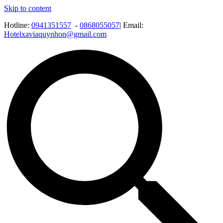
Skip to content
Hotline:
0941351557
-
0868055057
| Email:
Hotelxaviaquynhon@gmail.com