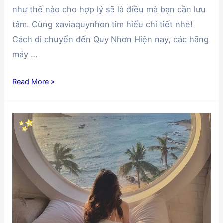
như thế nào cho hợp lý sẽ là điều mà bạn cần lưu
tâm. Cùng xaviaquynhon tim hiểu chi tiết nhé!
Cách di chuyển đến Quy Nhơn Hiện nay, các hãng
máy …
Du
Read More »
lịch
Quy
Nhơn
tự
túc
với
giá
rẻ
chưa
từng