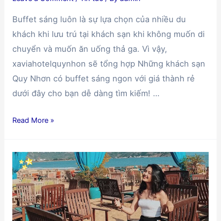
Buffet sáng luôn là sự lựa chọn của nhiều du
khách khi lưu trú tại khách sạn khi không muốn di
chuyển và muốn ăn uống thả ga. Vì vậy,
xaviahotelquynhon sẽ tổng hợp Những khách sạn
Quy Nhơn có buffet sáng ngon với giá thành rẻ
dưới đây cho bạn dễ dàng tìm kiếm! …
Những
Read More »
khách
sạn
Quy
Nhơn
có
buffet
sáng