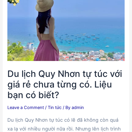
dân
dã
Quy
Nhơn
nhất
định
phải
mua
Du lịch Quy Nhơn tự túc với
về
làm
giá rẻ chưa từng có. Liệu
quà
bạn có biết?
Leave a Comment
/
Tin tức
/ By
admin
Du lịch Quy Nhơn tự túc có lẽ đã không còn quá
xa lạ với nhiều người nữa rồi. Nhưng lên lịch trình