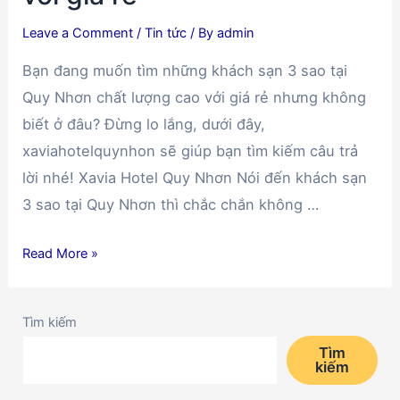
Leave a Comment
/
Tin tức
/ By
admin
Bạn đang muốn tìm những khách sạn 3 sao tại
Quy Nhơn chất lượng cao với giá rẻ nhưng không
biết ở đâu? Đừng lo lắng, dưới đây,
xaviahotelquynhon sẽ giúp bạn tìm kiếm câu trả
lời nhé! Xavia Hotel Quy Nhơn Nói đến khách sạn
3 sao tại Quy Nhơn thì chắc chắn không …
Những
Read More »
khách
sạn
Tìm kiếm
3
sao
Tìm
kiếm
tại
Quy