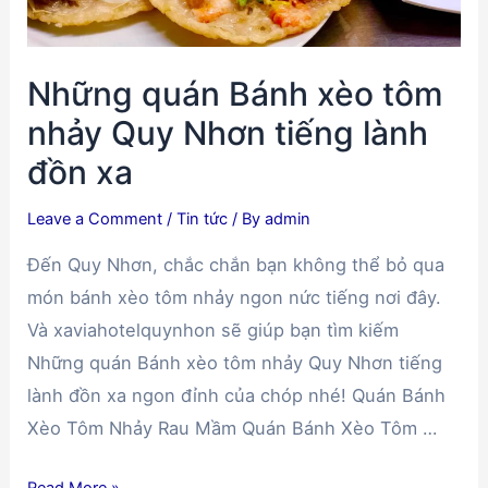
Nại
trong
Những quán Bánh xèo tôm
ngày
giá
nhảy Quy Nhơn tiếng lành
rẻ
đồn xa
Leave a Comment
/
Tin tức
/ By
admin
Đến Quy Nhơn, chắc chắn bạn không thể bỏ qua
món bánh xèo tôm nhảy ngon nức tiếng nơi đây.
Và xaviahotelquynhon sẽ giúp bạn tìm kiếm
Những quán Bánh xèo tôm nhảy Quy Nhơn tiếng
lành đồn xa ngon đỉnh của chóp nhé! Quán Bánh
Xèo Tôm Nhảy Rau Mầm Quán Bánh Xèo Tôm …
Những
Read More »