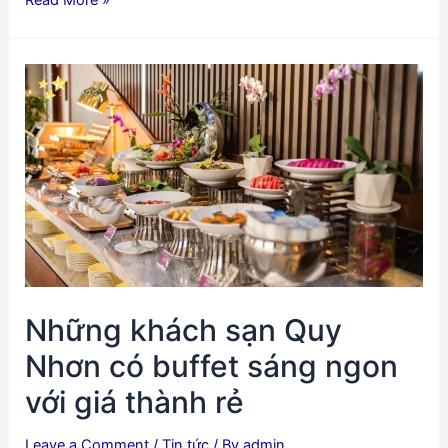
quán
Bánh
xèo
tôm
nhảy
Quy
Nhơn
tiếng
lành
đồn
xa
Những khách sạn Quy
Nhơn có buffet sáng ngon
với giá thành rẻ
Leave a Comment
/
Tin tức
/ By
admin