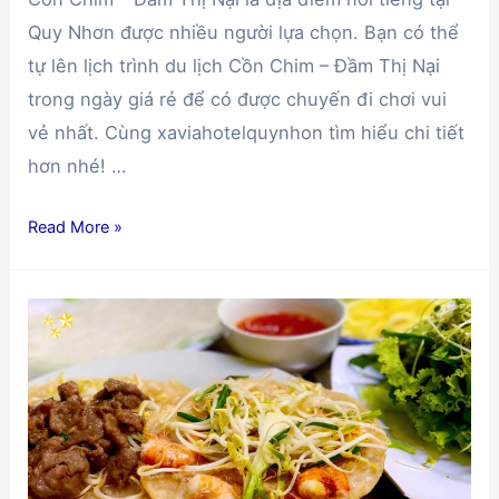
Quy Nhơn được nhiều người lựa chọn. Bạn có thể
tự lên lịch trình du lịch Cồn Chim – Đầm Thị Nại
trong ngày giá rẻ để có được chuyến đi chơi vui
vẻ nhất. Cùng xaviahotelquynhon tìm hiểu chi tiết
hơn nhé! …
Lên
Read More »
lịch
trình
du
lịch
Cồn
Chim
–
Đầm
Thị