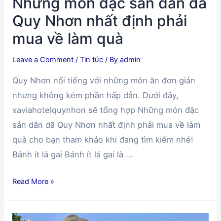
Những món đặc sản dân dã
Quy Nhơn nhất định phải
mua về làm quà
u
Leave a Comment
/
Tin tức
/ By
admin
le
Quy Nhơn nổi tiếng với những món ăn đơn giản
nhưng không kém phần hấp dẫn. Dưới đây,
xaviahotelquynhon sẽ tổng hợp Những món đặc
sản dân dã Quy Nhơn nhất định phải mua về làm
quà cho bạn tham khảo khi đang tìm kiếm nhé!
Bánh ít lá gai Bánh ít lá gai là …
Những
Read More »
món
đặc
sản