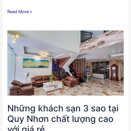
Những
Read More »
quán
cafe
sống
ảo
tại
Quy
Nhơn
đẹp
ngất
ngây
Những khách sạn 3 sao tại
Quy Nhơn chất lượng cao
với giá rẻ