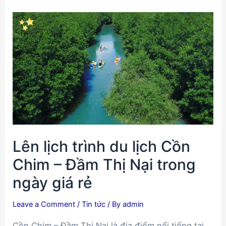
sạn
Quy
Nhơn
view
đẹp
khiến
bạn
thích
mê
Lên lịch trình du lịch Cồn
Chim – Đầm Thị Nại trong
ngày giá rẻ
Leave a Comment
/
Tin tức
/ By
admin
Cồn Chim – Đầm Thị Nại là địa điểm nổi tiếng tại