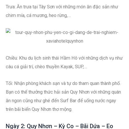
Trưa: Ăn trưa tại Tây Sơn với những món ăn đặc sản như
chim mía, cá mương, heo rừng,…
Chiều: Khu du lịch sinh thái Hầm Hô với những dịch vụ như
câu cá giải trí, chèo thuyền Kayak, SUP,…
Tối: Nhận phòng khách sạn và tự do tham quan thành phố.
Bạn có thể thưởng thức hải sản Quy Nhơn với những quán
ăn ngon cũng như ghé đến Surf Bar để uống nước ngay
trên bãi biển Quy Nhơn thơ mộng.
Ngày 2: Quy Nhơn – Kỳ Co – Bãi Dứa – Eo