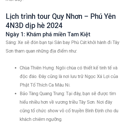
Lịch trình tour Quy Nhơn – Phú Yên
4N3D dịp hè 2024
Ngày 1: Khám phá miền Tam Kiệt
Sáng: Xe sẽ đón bạn tại Sân bay Phù Cát khởi hành đi Tây
Sơn tham quan những địa điểm như:
Chùa Thiên Hưng: Ngôi chùa có thiết kế tinh tế và
độc đáo. Đây cũng là nơi lưu trữ Ngọc Xá Lợi của
Phật Tổ Thích Ca Mâu Ni.
Bảo Tàng Quang Trung: Tại đây, bạn sẽ được tìm
hiểu nhiều hơn về vương triều Tây Sơn. Nơi đây
cũng tổ chức show võ cổ truyền Bình Định cho du
khách chiêm ngưỡng.