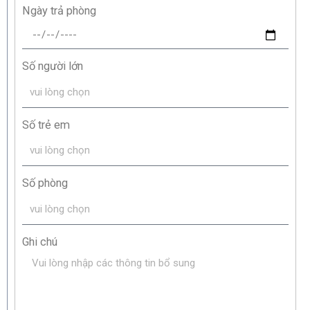
Ngày trả phòng
Số người lớn
Số trẻ em
Số phòng
Ghi chú