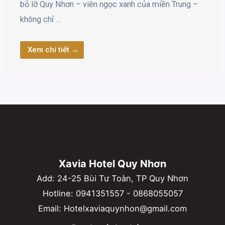
bỏ lỡ Quy Nhơn – viên ngọc xanh của miền Trung –
không chỉ …
Xem chi tiết →
Xavia Hotel Quy Nhơn
Add: 24-25 Bùi Tư Toàn, TP Quy Nhơn
Hotline:
0941351557
-
0868055057
Email:
Hotelxaviaquynhon@gmail.com