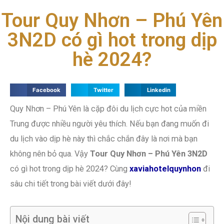
Tour Quy Nhơn – Phú Yên
3N2D có gì hot trong dịp
hè 2024?
Facebook
Twitter
Linkedin
Quy Nhơn – Phú Yên là cặp đôi du lịch cực hot của miền
Trung được nhiều người yêu thích. Nếu bạn đang muốn đi
du lịch vào dịp hè này thì chắc chắn đây là nơi mà bạn
không nên bỏ qua. Vậy
Tour Quy Nhơn – Phú Yên 3N2D
có gì hot trong dịp hè 2024? Cùng
xaviahotelquynhon
đi
sâu chi tiết trong bài viết dưới đây!
Nội dung bài viết