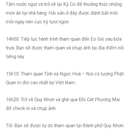
Tắm nước ngọt và trở về lại Kỳ Co để thưởng thức những
món ăn tại nhà hàng. Hải sản ở đây được đánh bắt mới
mỗi ngày nên cực kỳ tươi ngon.
14h00: Tiếp tục hành trình tham quan đến Eo Gió sau bữa
trưa. Bạn sẽ được tham quan và chụp ảnh tại địa điểm nổi
tiếng này.
15h10: Tham quan Tịnh xá Ngọc Hoà – Nơi có tượng Phật
Quan m đôi cao nhất tại Việt Nam.
16h20: Trở về Quy Nhơn và ghé qua Đồi Cát Phương Mai
để check in và chụp ảnh.
Tối: Bạn sẽ được tự do tham quan tại thành phố Quy Nhơn