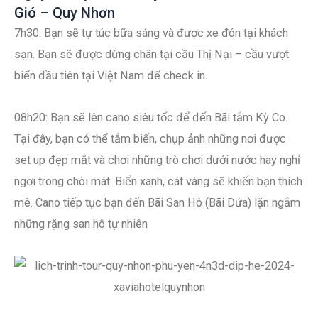
Gió – Quy Nhơn
7h30: Bạn sẽ tự túc bữa sáng và được xe đón tại khách
sạn. Bạn sẽ được dừng chân tại cầu Thị Nại – cầu vượt
biển đầu tiên tại Việt Nam để check in.
08h20: Bạn sẽ lên cano siêu tốc để đến Bãi tắm Kỳ Co.
Tại đây, bạn có thể tắm biển, chụp ảnh những nơi được
set up đẹp mắt và chơi những trò chơi dưới nước hay nghỉ
ngơi trong chòi mát. Biển xanh, cát vàng sẽ khiến bạn thích
mê. Cano tiếp tục bạn đến Bãi San Hô (Bãi Dứa) lặn ngắm
những rặng san hô tự nhiên