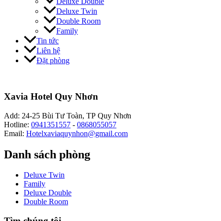
Deluxe Double
Deluxe Twin
Double Room
Family
Tin tức
Liên hệ
Đặt phòng
Xavia Hotel Quy Nhơn
Add: 24-25 Bùi Tư Toàn, TP Quy Nhơn
Hotline:
0941351557
-
0868055057
Email:
Hotelxaviaquynhon@gmail.com
Danh sách phòng
Deluxe Twin
Family
Deluxe Double
Double Room
Tìm chúng tôi