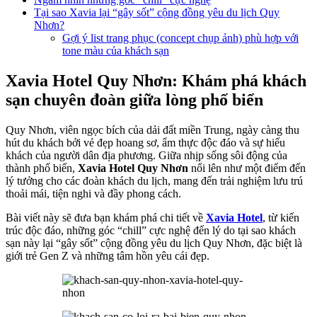
Tại sao Xavia lại “gây sốt” cộng đồng yêu du lịch Quy
Nhơn?
Gợi ý list trang phục (concept chụp ảnh) phù hợp với
tone màu của khách sạn
Xavia Hotel Quy Nhơn: Khám phá khách
sạn chuyên đoàn giữa lòng phố biển
Quy Nhơn, viên ngọc bích của dải đất miền Trung, ngày càng thu
hút du khách bởi vẻ đẹp hoang sơ, ẩm thực độc đáo và sự hiếu
khách của người dân địa phương. Giữa nhịp sống sôi động của
thành phố biển,
Xavia Hotel Quy Nhơn
nổi lên như một điểm đến
lý tưởng cho các đoàn khách du lịch, mang đến trải nghiệm lưu trú
thoải mái, tiện nghi và đầy phong cách.
Bài viết này sẽ đưa bạn khám phá chi tiết về
Xavia Hotel
, từ kiến
trúc độc đáo, những góc “chill” cực nghệ đến lý do tại sao khách
sạn này lại “gây sốt” cộng đồng yêu du lịch Quy Nhơn, đặc biệt là
giới trẻ Gen Z và những tâm hồn yêu cái đẹp.