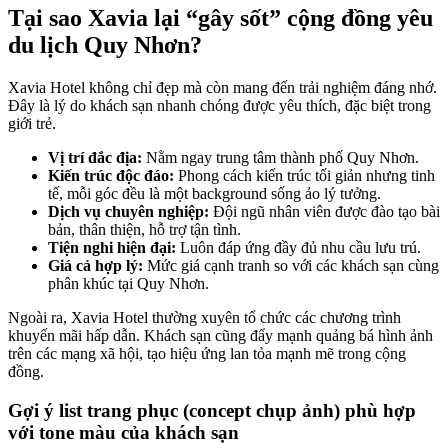
Tại sao Xavia lại “gây sốt” cộng đồng yêu
du lịch Quy Nhơn?
Xavia Hotel không chỉ đẹp mà còn mang đến trải nghiệm đáng nhớ.
Đây là lý do khách sạn nhanh chóng được yêu thích, đặc biệt trong
giới trẻ.
Vị trí đắc địa:
Nằm ngay trung tâm thành phố Quy Nhơn.
Kiến trúc độc đáo:
Phong cách kiến trúc tối giản nhưng tinh
tế, mỗi góc đều là một background sống ảo lý tưởng.
Dịch vụ chuyên nghiệp:
Đội ngũ nhân viên được đào tạo bài
bản, thân thiện, hỗ trợ tận tình.
Tiện nghi hiện đại:
Luôn đáp ứng đầy đủ nhu cầu lưu trú.
Giá cả hợp lý:
Mức giá cạnh tranh so với các khách sạn cùng
phân khúc tại Quy Nhơn.
Ngoài ra, Xavia Hotel thường xuyên tổ chức các chương trình
khuyến mãi hấp dẫn. Khách sạn cũng đẩy mạnh quảng bá hình ảnh
trên các mạng xã hội, tạo hiệu ứng lan tỏa mạnh mẽ trong cộng
đồng.
Gợi ý list trang phục (concept chụp ảnh) phù hợp
với tone màu của khách sạn