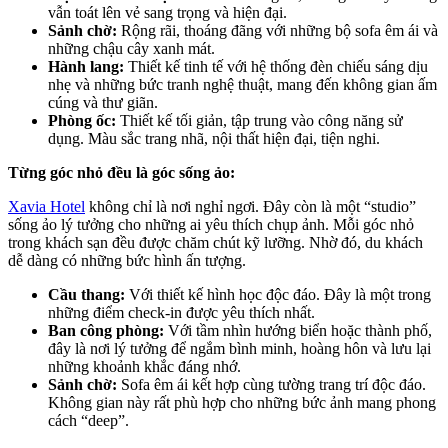
vẫn toát lên vẻ sang trọng và hiện đại.
Sảnh chờ:
Rộng rãi, thoáng đãng với những bộ sofa êm ái và
những chậu cây xanh mát.
Hành lang:
Thiết kế tinh tế với hệ thống đèn chiếu sáng dịu
nhẹ và những bức tranh nghệ thuật, mang đến không gian ấm
cúng và thư giãn.
Phòng ốc:
Thiết kế tối giản, tập trung vào công năng sử
dụng. Màu sắc trang nhã, nội thất hiện đại, tiện nghi.
Từng góc nhỏ đều là góc sống ảo:
Xavia Hotel
không chỉ là nơi nghỉ ngơi. Đây còn là một “studio”
sống ảo lý tưởng cho những ai yêu thích chụp ảnh. Mỗi góc nhỏ
trong khách sạn đều được chăm chút kỹ lưỡng. Nhờ đó, du khách
dễ dàng có những bức hình ấn tượng.
Cầu thang:
Với thiết kế hình học độc đáo. Đây là một trong
những điểm check-in được yêu thích nhất.
Ban công phòng:
Với tầm nhìn hướng biển hoặc thành phố,
đây là nơi lý tưởng để ngắm bình minh, hoàng hôn và lưu lại
những khoảnh khắc đáng nhớ.
Sảnh chờ:
Sofa êm ái kết hợp cùng tường trang trí độc đáo.
Không gian này rất phù hợp cho những bức ảnh mang phong
cách “deep”.