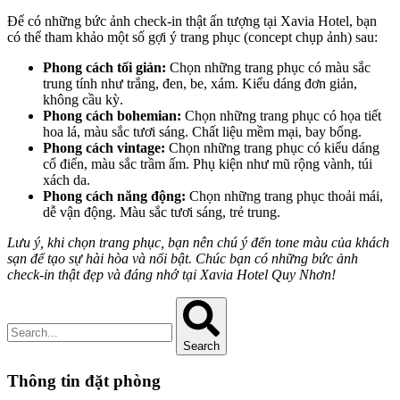
Để có những bức ảnh check-in thật ấn tượng tại Xavia Hotel, bạn
có thể tham khảo một số gợi ý trang phục (concept chụp ảnh) sau:
Phong cách tối giản:
Chọn những trang phục có màu sắc
trung tính như trắng, đen, be, xám. Kiểu dáng đơn giản,
không cầu kỳ.
Phong cách bohemian:
Chọn những trang phục có họa tiết
hoa lá, màu sắc tươi sáng. Chất liệu mềm mại, bay bổng.
Phong cách vintage:
Chọn những trang phục có kiểu dáng
cổ điển, màu sắc trầm ấm. Phụ kiện như mũ rộng vành, túi
xách da.
Phong cách năng động:
Chọn những trang phục thoải mái,
dễ vận động. Màu sắc tươi sáng, trẻ trung.
Lưu ý, khi chọn trang phục, bạn nên chú ý đến tone màu của khách
sạn để tạo sự hài hòa và nổi bật. Chúc bạn có những bức ảnh
check-in thật đẹp và đáng nhớ tại Xavia Hotel Quy Nhơn!
Search
Thông tin đặt phòng