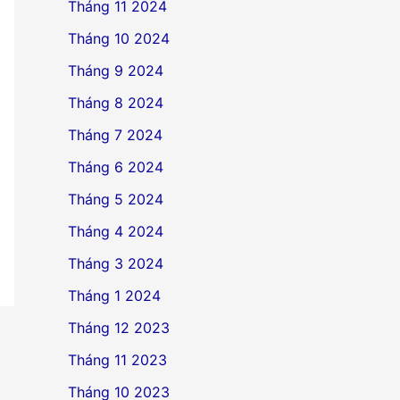
Tháng 11 2024
Tháng 10 2024
Tháng 9 2024
Tháng 8 2024
Tháng 7 2024
Tháng 6 2024
Tháng 5 2024
Tháng 4 2024
Tháng 3 2024
Tháng 1 2024
Tháng 12 2023
Tháng 11 2023
Tháng 10 2023