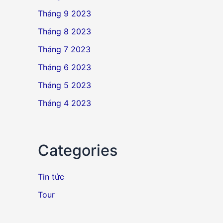
Tháng 9 2023
Tháng 8 2023
Tháng 7 2023
Tháng 6 2023
Tháng 5 2023
Tháng 4 2023
Categories
Tin tức
Tour