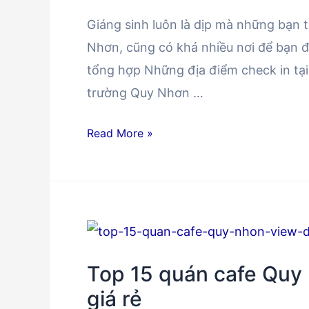
Giáng sinh luôn là dịp mà những bạn t
Nhơn, cũng có khá nhiều nơi để bạn 
tổng hợp Những địa điểm check in tạ
trường Quy Nhơn …
Những
Read More »
địa
điểm
check
in
tại
Quy
Top 15 quán cafe Quy
Nhơn
vào
giá rẻ