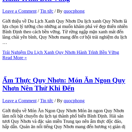
Leave a Comment
/
Tin tức
/ By
quocphong
Giới thiệu về Du Lịch Xanh Quy Nhơn Du lịch xanh Quy Nhơn là
lựa chọn lý tưởng cho những ai muốn khám phá vẻ đẹp thiên nhiên
Bình Định theo cách bền vững. Từ rừng ngập mặn xanh mát đến
làng chài yên bình, Quy Nhơn mang đến cơ hội trải nghiệm du lịch
…
Trải Nghiệm Du Lịch Xanh Quy Nhơn Hành Trình Bền Vững
Read More »
Ẩm Thực Quy Nhơn: Món Ăn Ngon Quy
Nhơn Nên Thử Khi Đến
Leave a Comment
/
Tin tức
/ By
quocphong
Giới thiệu về Món Ăn Ngon Quy Nhơn Món ăn ngon Quy Nhơn
làm nổi bật chuyến du lịch tại thành phố biển Bình Định. Hải sản
tươi Quy Nhơn và đặc sản miền Trung tạo nên ẩm thực độc đáo,
hấp dẫn. Quán ăn nổi tiếng Quy Nhơn mang đến hương vị giản dị
…