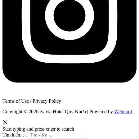
Terms of Use / Privacy Policy
Copyright © 2026 Xavia Hotel Quy Nhơn | Powered by
Webgool
Start typing and press enter to search
Tìm kiếm …