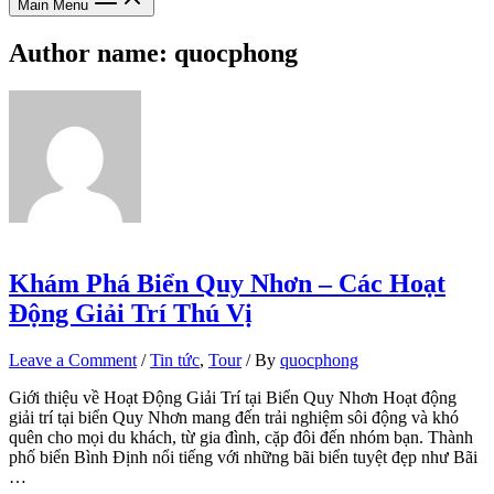
Main Menu
Author name: quocphong
Khám Phá Biển Quy Nhơn – Các Hoạt
Động Giải Trí Thú Vị
Leave a Comment
/
Tin tức
,
Tour
/ By
quocphong
Giới thiệu về Hoạt Động Giải Trí tại Biển Quy Nhơn Hoạt động
giải trí tại biển Quy Nhơn mang đến trải nghiệm sôi động và khó
quên cho mọi du khách, từ gia đình, cặp đôi đến nhóm bạn. Thành
phố biển Bình Định nổi tiếng với những bãi biển tuyệt đẹp như Bãi
…