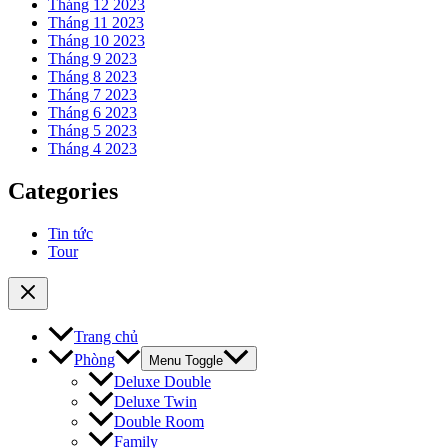
Tháng 12 2023
Tháng 11 2023
Tháng 10 2023
Tháng 9 2023
Tháng 8 2023
Tháng 7 2023
Tháng 6 2023
Tháng 5 2023
Tháng 4 2023
Categories
Tin tức
Tour
Trang chủ
Phòng
Menu Toggle
Deluxe Double
Deluxe Twin
Double Room
Family