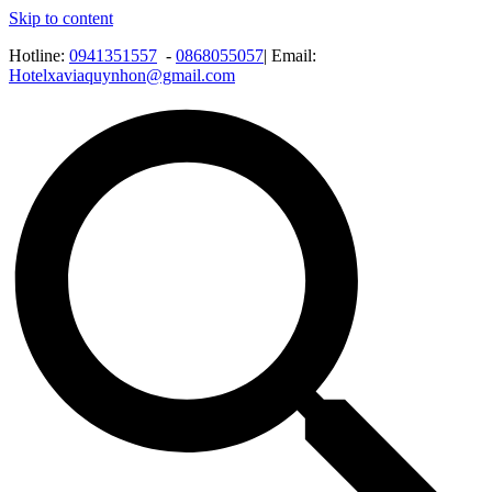
Skip to content
Hotline:
0941351557
-
0868055057
| Email:
Hotelxaviaquynhon@gmail.com