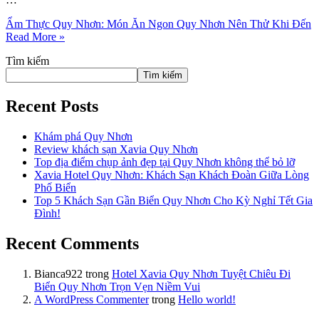
Ẩm Thực Quy Nhơn: Món Ăn Ngon Quy Nhơn Nên Thử Khi Đến
Read More »
Tìm kiếm
Tìm kiếm
Recent Posts
Khám phá Quy Nhơn
Review khách sạn Xavia Quy Nhơn
Top địa điểm chụp ảnh đẹp tại Quy Nhơn không thể bỏ lỡ
Xavia Hotel Quy Nhơn: Khách Sạn Khách Đoàn Giữa Lòng
Phố Biển
Top 5 Khách Sạn Gần Biển Quy Nhơn Cho Kỳ Nghỉ Tết Gia
Đình!
Recent Comments
Bianca922
trong
Hotel Xavia Quy Nhơn Tuyệt Chiêu Đi
Biển Quy Nhơn Trọn Vẹn Niềm Vui
A WordPress Commenter
trong
Hello world!