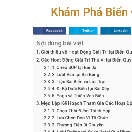
Khám Phá Biển 
Facebook
Twitter
Linkedin
Nội dung bài viết
Giới thiệu về Hoạt Động Giải Trí tại Biển Q
Các Hoạt Động Giải Trí Thú Vị tại Biển Qu
1. Chèo SUP tại Bãi Dại
2. Lướt Ván tại Bãi Bàng
3. Tiệc Bãi Biển và Lửa Trại
4. Đi Bộ Dưới Biển tại Bãi Xép
5. Yoga và Thiền Ven Biển
Mẹo Lập Kế Hoạch Tham Gia Các Hoạt Độn
1. Chọn Thời Điểm Thích Hợp
2. Lựa Chọn Đơn Vị Tổ Chức
3. Phương Tiện Di Chuyển