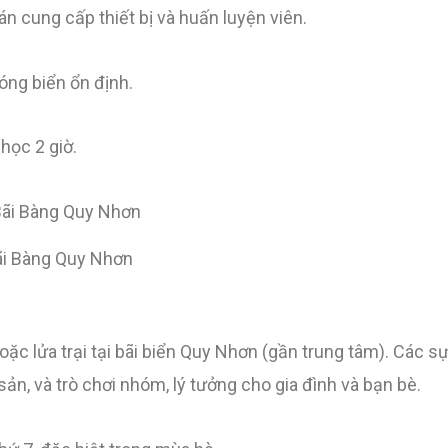
n cung cấp thiết bị và huấn luyện viên.
sóng biển ổn định.
học 2 giờ.
ãi Bàng Quy Nhơn
hoặc lửa trại tại bãi biển Quy Nhơn (gần trung tâm). Các s
ản, và trò chơi nhóm, lý tưởng cho gia đình và bạn bè.