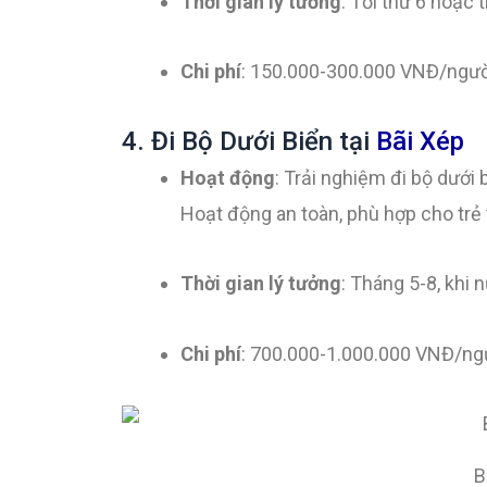
Thời gian lý tưởng
: Tối thứ 6 hoặc 
Chi phí
: 150.000-300.000 VNĐ/người
4. Đi Bộ Dưới Biển tại
Bãi Xép
Hoạt động
: Trải nghiệm đi bộ dưới 
Hoạt động an toàn, phù hợp cho trẻ t
Thời gian lý tưởng
: Tháng 5-8, khi 
Chi phí
: 700.000-1.000.000 VNĐ/ngườ
B