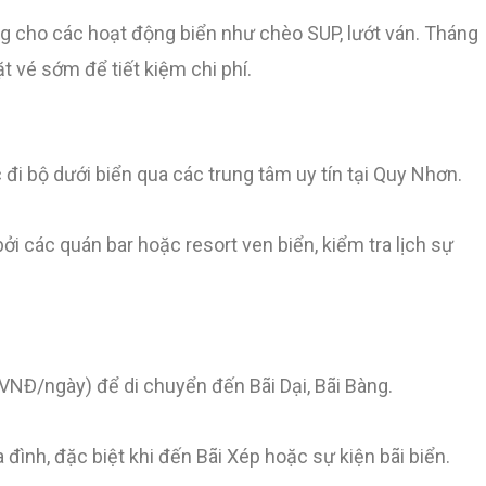
ng cho các hoạt động biển như chèo SUP, lướt ván. Tháng
t vé sớm để tiết kiệm chi phí.
 đi bộ dưới biển qua các trung tâm uy tín tại Quy Nhơn.
ởi các quán bar hoặc resort ven biển, kiểm tra lịch sự
VNĐ/ngày) để di chuyển đến Bãi Dại, Bãi Bàng.
a đình, đặc biệt khi đến Bãi Xép hoặc sự kiện bãi biển.