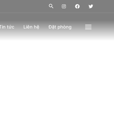
Tin tức
Liên hệ
Đặt phòng