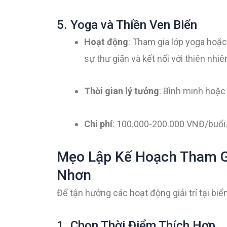
5. Yoga và Thiền Ven Biển
Hoạt động
: Tham gia lớp yoga hoặc
sự thư giãn và kết nối với thiên nhiê
Thời gian lý tưởng
: Bình minh hoặc
Chi phí
: 100.000-200.000 VNĐ/buổi
Mẹo Lập Kế Hoạch Tham Gi
Nhơn
Để tận hưởng các hoạt động giải trí tại bi
1. Chọn Thời Điểm Thích Hợp