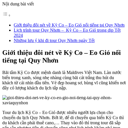
Nội dung bài viết
Giới thiệu đôi nét về Kỳ Co – Eo Gió nổi tiếng tại Quy Nhơn
Lịch trình tour Quy Nhơn – Kỳ Co – Eo Gió trong dịp Tết
2024
Những lưu ý khi đi tour Quy Nhơn ngày Tết
Giới thiệu đôi nét về Kỳ Co – Eo Gió nổi
tiếng tại Quy Nhơn
Bãi tắm Kỳ Co được mệnh danh là Maldives Việt Nam. Làn nước
biển trong xanh, sóng nhẹ nhàng cùng bãi cát trắng thu hút du
khách từ cái nhìn đầu tiên. Vẻ đẹp hoang sơ, hùng vĩ cũng khiến nơi
đây có lượng khách du lịch tấp nập.
Tour du lịch Kỳ Co – Eo Gió được nhiều người lựa chọn cho
chuyến du lịch Quy Nhơn. Bởi lẽ, để di chuyển qua biển Kỳ Co thì
du khách cần phải thuê cano,… Thay vào đó thì trong tour đã sắp
xếp sẵn phương tiện di chuyển cũng như lịch trình khám phá trọn