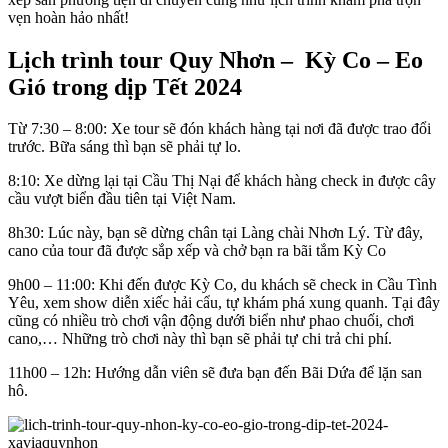
vẹn hoàn hảo nhất!
Lịch trình tour Quy Nhơn – Kỳ Co – Eo
Gió trong dịp Tết 2024
Từ 7:30 – 8:00: Xe tour sẽ đón khách hàng tại nơi đã được trao đổi
trước. Bữa sáng thì bạn sẽ phải tự lo.
8:10: Xe dừng lại tại Cầu Thị Nại để khách hàng check in được cây
cầu vượt biển đầu tiên tại Việt Nam.
8h30: Lúc này, bạn sẽ dừng chân tại Làng chài Nhơn Lý. Từ đây,
cano của tour đã được sắp xếp và chở bạn ra bãi tắm Kỳ Co
9h00 – 11:00: Khi đến được Kỳ Co, du khách sẽ check in Cầu Tình
Yêu, xem show diễn xiếc hải cẩu, tự khám phá xung quanh. Tại đây
cũng có nhiều trò chơi vận động dưới biển như phao chuối, chơi
cano,… Những trò chơi này thì bạn sẽ phải tự chi trả chi phí.
11h00 – 12h: Hướng dẫn viên sẽ đưa bạn đến Bãi Dứa để lặn san
hô.