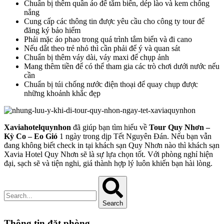
Chuẩn bị thêm quần áo để tắm biển, dép lào và kem chống
nắng
Cung cấp các thông tin được yêu cầu cho công ty tour để
đăng ký bảo hiểm
Phải mặc áo phao trong quá trình tắm biển và đi cano
Nếu dắt theo trẻ nhỏ thì cần phải để ý và quan sát
Chuẩn bị thêm váy dài, váy maxi để chụp ảnh
Mang thêm tiền để có thể tham gia các trò chơi dưới nước nếu
cần
Chuẩn bị túi chống nước điện thoại để quay chụp được
những khoảnh khắc đẹp
Xaviahotelquynhon
đã giúp bạn tìm hiểu về
Tour Quy Nhơn –
Kỳ Co – Eo Gió
1 ngày trong dịp Tết Nguyên Đán. Nếu bạn vẫn
đang không biết check in tại khách sạn Quy Nhơn nào thì khách sạn
Xavia Hotel Quy Nhơn sẽ là sự lựa chọn tốt. Với phòng nghỉ hiện
đại, sạch sẽ và tiện nghi, giá thành hợp lý luôn khiến bạn hài lòng.
Search
Thông tin đặt phòng