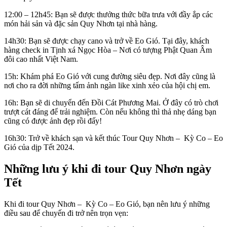
12:00 – 12h45: Bạn sẽ được thưởng thức bữa trưa với đầy ắp các
món hải sản và đặc sản Quy Nhơn tại nhà hàng.
14h30: Bạn sẽ được chạy cano và trở về Eo Gió. Tại đây, khách
hàng check in Tịnh xá Ngọc Hòa – Nơi có tượng Phật Quan Âm
đôi cao nhất Việt Nam.
15h: Khám phá Eo Gió với cung đường siêu đẹp. Nơi đây cũng là
nơi cho ra đời những tấm ảnh ngàn like xinh xẻo của hội chị em.
16h: Bạn sẽ di chuyển đến Đồi Cát Phương Mai. Ở đây có trò chơi
trượt cát đáng để trải nghiệm. Còn nếu không thì thả nhẹ dáng bạn
cũng có được ảnh đẹp rồi đấy!
16h30: Trở về khách sạn và kết thúc Tour Quy Nhơn – Kỳ Co – Eo
Gió của dịp Tết 2024.
Những lưu ý khi đi tour Quy Nhơn ngày
Tết
Khi đi tour Quy Nhơn – Kỳ Co – Eo Gió, bạn nên lưu ý những
điều sau để chuyến đi trở nên trọn vẹn: