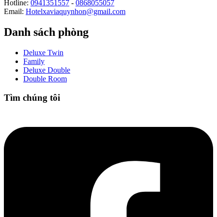
Hotline:
0941351557
-
0868055057
Email:
Hotelxaviaquynhon@gmail.com
Danh sách phòng
Deluxe Twin
Family
Deluxe Double
Double Room
Tìm chúng tôi