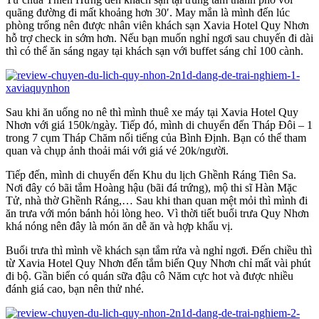
quãng đường đi mất khoảng hơn 30′. May mắn là mình đến lúc
phòng trống nên được nhân viên khách sạn Xavia Hotel Quy Nhơn
hỗ trợ check in sớm hơn. Nếu bạn muốn nghỉ ngơi sau chuyến đi dài
thì có thể ăn sáng ngay tại khách sạn với buffet sáng chỉ 100 cành.
Sau khi ăn uống no nê thì mình thuê xe máy tại Xavia Hotel Quy
Nhơn với giá 150k/ngày. Tiếp đó, mình di chuyển đến Tháp Đôi – 1
trong 7 cụm Tháp Chăm nổi tiếng của Bình Định. Bạn có thể tham
quan và chụp ảnh thoải mái với giá vé 20k/người.
Tiếp đến, mình di chuyển đến Khu du lịch Ghềnh Ráng Tiên Sa.
Nơi đây có bãi tắm Hoàng hậu (bãi đá trứng), mộ thi sĩ Hàn Mặc
Tử, nhà thờ Ghềnh Ráng,… Sau khi than quan mệt mỏi thì mình đi
ăn trưa với món bánh hỏi lòng heo. Vì thời tiết buổi trưa Quy Nhơn
khá nóng nên đây là món ăn dễ ăn và hợp khẩu vị.
Buổi trưa thì mình về khách sạn tắm rửa và nghỉ ngơi. Đến chiều thì
từ Xavia Hotel Quy Nhơn đến tắm biển Quy Nhơn chỉ mất vài phút
đi bộ. Gần biển có quán sữa đậu cô Năm cực hot và được nhiều
đánh giá cao, bạn nên thử nhé.