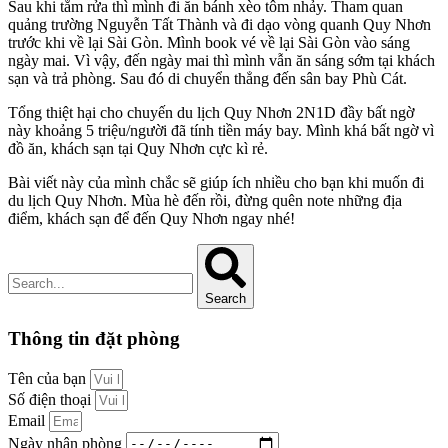
Sau khi tắm rửa thì mình đi ăn bánh xèo tôm nhảy. Tham quan
quảng trường Nguyễn Tất Thành và đi dạo vòng quanh Quy Nhơn
trước khi về lại Sài Gòn. Mình book vé về lại Sài Gòn vào sáng
ngày mai. Vì vậy, đến ngày mai thì mình vẫn ăn sáng sớm tại khách
sạn và trả phòng. Sau đó di chuyển thẳng đến sân bay Phù Cát.
Tổng thiệt hại cho chuyến du lịch Quy Nhơn 2N1D đầy bất ngờ
này khoảng 5 triệu/người đã tính tiền máy bay. Mình khá bất ngờ vì
đồ ăn, khách sạn tại Quy Nhơn cực kì rẻ.
Bài viết này của mình chắc sẽ giúp ích nhiều cho bạn khi muốn đi
du lịch Quy Nhơn. Mùa hè đến rồi, đừng quên note những địa
điểm, khách sạn để đến Quy Nhơn ngay nhé!
Search
Thông tin đặt phòng
Tên của bạn
Số điện thoại
Email
Ngày nhận phòng