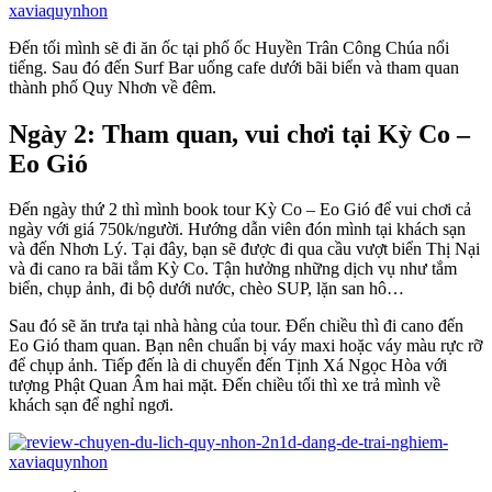
Đến tối mình sẽ đi ăn ốc tại phố ốc Huyền Trân Công Chúa nổi
tiếng. Sau đó đến Surf Bar uống cafe dưới bãi biển và tham quan
thành phố Quy Nhơn về đêm.
Ngày 2: Tham quan, vui chơi tại Kỳ Co –
Eo Gió
Đến ngày thứ 2 thì mình book tour Kỳ Co – Eo Gió để vui chơi cả
ngày với giá 750k/người. Hướng dẫn viên đón mình tại khách sạn
và đến Nhơn Lý. Tại đây, bạn sẽ được đi qua cầu vượt biển Thị Nại
và đi cano ra bãi tắm Kỳ Co. Tận hưởng những dịch vụ như tắm
biển, chụp ảnh, đi bộ dưới nước, chèo SUP, lặn san hô…
Sau đó sẽ ăn trưa tại nhà hàng của tour. Đến chiều thì đi cano đến
Eo Gió tham quan. Bạn nên chuẩn bị váy maxi hoặc váy màu rực rỡ
để chụp ảnh. Tiếp đến là di chuyển đến Tịnh Xá Ngọc Hòa với
tượng Phật Quan Âm hai mặt. Đến chiều tối thì xe trả mình về
khách sạn để nghỉ ngơi.