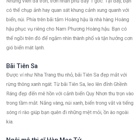
Những viên đá tròn, trơn nhẵn phủ đầy 1 góc. Tại đây, bạn
có thể chụp ảnh hay quan sát khung cảnh xung quanh với
biển, núi. Phía trên bãi tắm Hoàng hậu là nhà hàng Hoàng
hậu phục vụ riêng cho Nam Phương Hoàng hậu. Bạn có
thể ngồi trên đó để ngắm nhìn thành phố và tận hưởng cơn
gió biển mát lạnh.
Bãi Tiên Sa
Được ví như Nha Trang thu nhỏ, bãi Tiên Sa đẹp mắt với
rừng thông xanh ngát. Từ bãi Tiên Sa, leo lên đỉnh Ghềnh
Ráng đẹp đến mê hồn với cảnh biển Quy Nhơn thu trọn vào
trong tầm mắt. Nắng vàng, núi xanh, biển trong vắt và tiếng
sóng rì rào giúp bạn quên đi những mệt mỏi, ồn ào ngoài
kia.
Ngôi mộ thi sĩ Hàn Mạc Tử