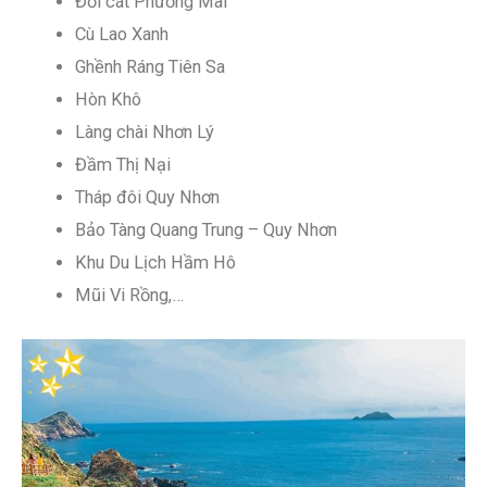
Đồi cát Phương Mai
Cù Lao Xanh
Ghềnh Ráng Tiên Sa
Hòn Khô
Làng chài Nhơn Lý
Đầm Thị Nại
Tháp đôi Quy Nhơn
Bảo Tàng Quang Trung – Quy Nhơn
Khu Du Lịch Hầm Hô
Mũi Vi Rồng,…