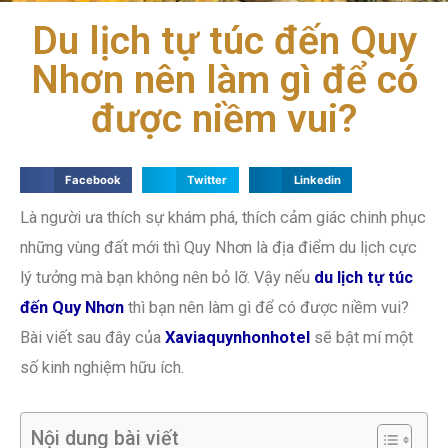
Du lịch tự túc đến Quy
Nhơn nên làm gì để có
được niềm vui?
Facebook
Twitter
Linkedin
Là người ưa thích sự khám phá, thích cảm giác chinh phục
những vùng đất mới thì Quy Nhơn là địa điểm du lịch cực
lý tưởng mà bạn không nên bỏ lỡ. Vậy nếu
du lịch tự túc
đến Quy Nhơn
thì bạn nên làm gì để có được niềm vui?
Bài viết sau đây của
Xaviaquynhonhotel
sẽ bật mí một
số kinh nghiệm hữu ích.
Nội dung bài viết