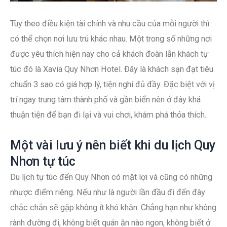
Tùy theo điều kiện tài chính và nhu cầu của mỗi người thì
có thể chọn nơi lưu trú khác nhau. Một trong số những nơi
được yêu thích hiện nay cho cả khách đoàn lẫn khách tự
túc đó là Xavia Quy Nhơn Hotel. Đây là khách sạn đạt tiêu
chuẩn 3 sao có giá hợp lý, tiện nghi đủ đầy. Đặc biệt với vị
trí ngay trung tâm thành phố và gần biển nên ở đây khá
thuận tiện để bạn đi lại và vui chơi, khám phá thỏa thích.
Một vài lưu ý nên biết khi du lịch Quy
Nhơn tự túc
Du lịch tự túc đến Quy Nhơn có mặt lợi và cũng có những
nhược điểm riêng. Nếu như là người lần đầu đi đến đây
chắc chắn sẽ gặp không ít khó khăn. Chẳng hạn như không
rành đường đi, không biết quán ăn nào ngon, không biết ở