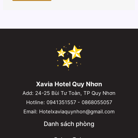
Xavia Hotel Quy Nhơn
Add: 24-25 Bùi Tư Toàn, TP Quy Nhơn
Hotline:
0941351557
-
0868055057
Email:
Hotelxaviaquynhon@gmail.com
Danh sách phòng