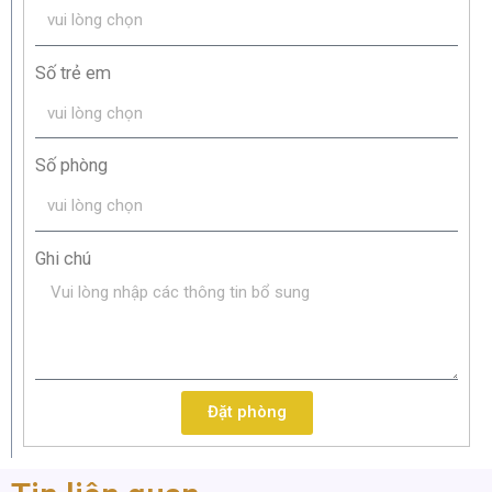
Số trẻ em
Số phòng
Ghi chú
Đặt phòng