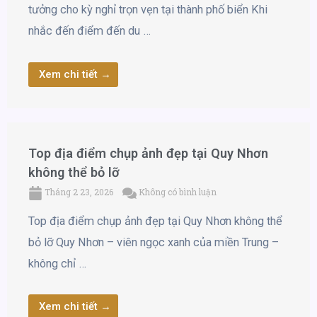
tưởng cho kỳ nghỉ trọn vẹn tại thành phố biển Khi
nhắc đến điểm đến du …
Xem chi tiết →
Top địa điểm chụp ảnh đẹp tại Quy Nhơn
không thể bỏ lỡ
Tháng 2 23, 2026
Không có bình luận
Top địa điểm chụp ảnh đẹp tại Quy Nhơn không thể
bỏ lỡ Quy Nhơn – viên ngọc xanh của miền Trung –
không chỉ …
Xem chi tiết →