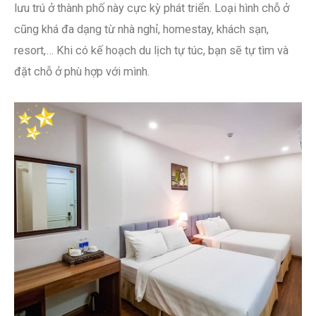
lưu trú ở thành phố này cực kỳ phát triển. Loại hình chỗ ở
cũng khá đa dạng từ nhà nghỉ, homestay, khách sạn,
resort,… Khi có kế hoạch du lịch tự túc, bạn sẽ tự tìm và
đặt chỗ ở phù hợp với mình.