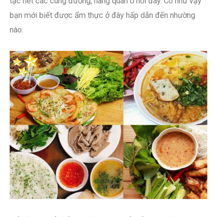
tạc hết các cung đường, hàng quán ở nơi đây. Có như vậy
bạn mới biết được ẩm thực ở đây hấp dẫn đến nhường
nào.