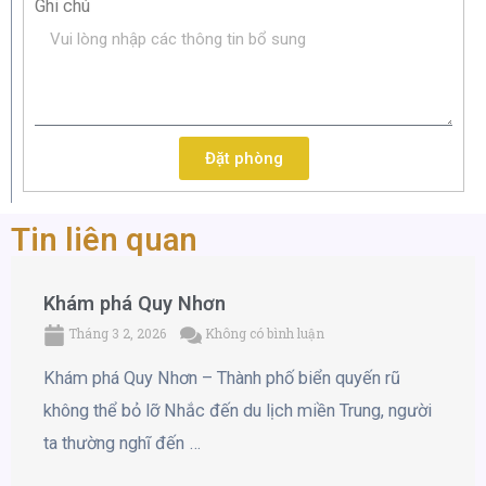
Ghi chú
Đặt phòng
Tin liên quan
Khám phá Quy Nhơn
Tháng 3 2, 2026
Không có bình luận
Khám phá Quy Nhơn – Thành phố biển quyến rũ
không thể bỏ lỡ Nhắc đến du lịch miền Trung, người
ta thường nghĩ đến …