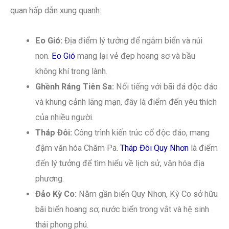
quan hấp dẫn xung quanh:
Eo Gió:
Địa điểm lý tưởng để ngắm biển và núi
non.
Eo Gió
mang lại vẻ đẹp hoang sơ và bầu
không khí trong lành.
Ghềnh Ráng Tiên Sa:
Nổi tiếng với bãi đá độc đáo
và khung cảnh lãng mạn, đây là điểm đến yêu thích
của nhiều người.
Tháp Đôi:
Công trình kiến trúc cổ độc đáo, mang
đậm văn hóa Chăm Pa.
Tháp Đôi Quy Nhơn
là điểm
đến lý tưởng để tìm hiểu về lịch sử, văn hóa địa
phương.
Đảo Kỳ Co:
Nằm gần biển Quy Nhơn, Kỳ Co sở hữu
bãi biển hoang sơ, nước biển trong vắt và hệ sinh
thái phong phú.