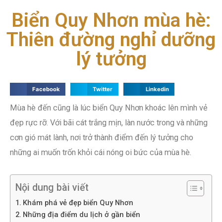
Biển Quy Nhơn mùa hè:
Thiên đường nghỉ dưỡng
lý tưởng
Facebook
Twitter
Linkedin
Mùa hè đến cũng là lúc biển Quy Nhơn khoác lên mình vẻ
đẹp rực rỡ. Với bãi cát trắng mịn, làn nước trong và những
cơn gió mát lành, nơi trở thành điểm đến lý tưởng cho
những ai muốn trốn khỏi cái nóng oi bức của mùa hè.
Nội dung bài viết
Khám phá vẻ đẹp biển Quy Nhơn
Những địa điểm du lịch ở gần biển