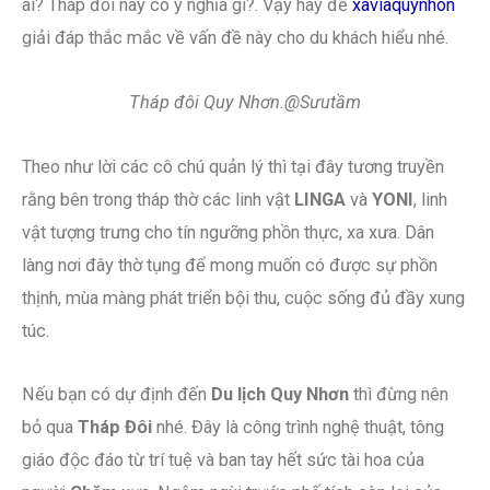
ai? Tháp đôi này có ý nghĩa gì?. Vậy hãy để
xaviaquynhon
giải đáp thắc mắc về vấn đề này cho du khách hiểu nhé.
Tháp đôi Quy Nhơn.@Sưutầm
Theo như lời các cô chú quản lý thì tại đây tương truyền
rằng bên trong tháp thờ các linh vật
LINGA
và
YONI
, linh
vật tượng trưng cho tín ngưỡng phồn thực, xa xưa. Dân
làng nơi đây thờ tụng để mong muốn có được sự phồn
thịnh, mùa màng phát triển bội thu, cuộc sống đủ đầy xung
túc.
Nếu bạn có dự định đến
Du lịch Quy Nhơn
thì đừng nên
bỏ qua
Tháp Đôi
nhé. Đây là công trình nghệ thuật, tông
giáo độc đáo từ trí tuệ và ban tay hết sức tài hoa của