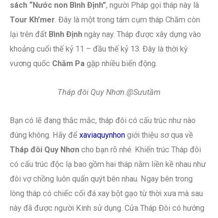
sách “Nước non Bình Định”
, người Pháp gọi tháp này là
Tour Kh’mer
. Đây là một trong tám cụm tháp Chăm còn
lại trên đất
Bình Định
ngày nay. Tháp được xây dựng vào
khoảng cuối thế kỷ 11 – đầu thế kỷ 13. Đây là thời kỳ
vương quốc
Chăm Pa
gặp nhiều biến động.
Tháp đôi Quy Nhơn.@Sưutầm
Bạn có lẽ đang thắc mắc, tháp đôi có cấu trúc như nào
đúng không. Hãy để
xaviaquynhon
giới thiệu sơ qua về
Tháp đôi Quy Nhơn
cho bạn rõ nhé. Khiến trúc Tháp đôi
có cấu trúc độc lạ bao gồm hai tháp nằm liền kề nhau như
đôi vợ chồng luôn quấn quýt bên nhau. Ngay bên trong
lòng tháp có chiếc cối đá xay bột gạo từ thời xưa mà sau
này đã được người Kinh sử dụng. Cửa Tháp Đôi có hướng