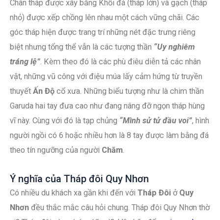
Chân tháp được xây bằng Khối đá (tháp lớn) và gạch (tháp
nhỏ) được xếp chồng lên nhau một cách vững chãi. Các
góc tháp hiện được trang trí những nét đặc trưng riêng
biệt nhưng tổng thể vẫn là các tượng thần
“Uy nghiêm
tráng lệ”
. Kèm theo đó là các phù điêu diễn tả các nhân
vật, những vũ công với điệu múa lấy cảm hứng từ truyền
thuyết
Ấn Độ
cổ xưa. Những biểu tượng như là chim thần
Garuda hai tay đưa cao như đang nâng đỡ ngọn tháp hùng
vĩ này. Cùng với đó là tạp chủng
“Mình sử tử đầu voi”
, hình
người ngồi có 6 hoặc nhiều hơn là 8 tay được làm bằng đá
theo tín ngưỡng của người
Chăm
.
Ý nghĩa của Tháp đôi Quy Nhơn
Có nhiều du khách xa gần khi đến với
Tháp Đôi
ở
Quy
Nhơn
đều thắc mắc câu hỏi chung. Tháp đôi Quy Nhơn thờ