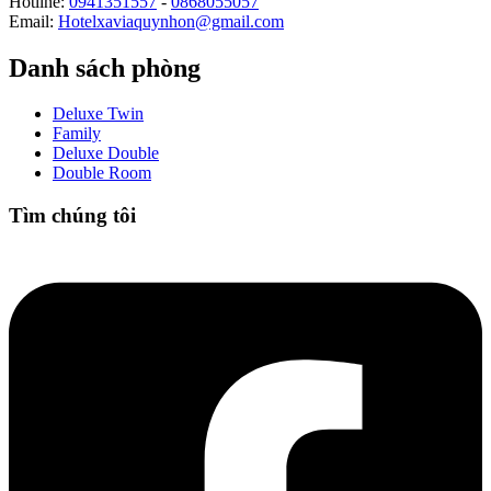
Hotline:
0941351557
-
0868055057
Email:
Hotelxaviaquynhon@gmail.com
Danh sách phòng
Deluxe Twin
Family
Deluxe Double
Double Room
Tìm chúng tôi