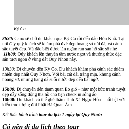
Kỳ Co
8h30:
Cano sẽ chở du khách qua Kỳ Co rồi đến đảo Hòn Khô. Tại
nơi đây quý khách sẽ khám phá đvẻ đẹp hoang sơ núi đá, và cảnh
sắc tuyệt đẹp. Và đặc biệt được lặn ngắm rạn san hô sặc sỡ nhé
11h00:
Qúy khách lên thuyền tắm nước ngọt và thưởng thức đặc
sản tươi ngon ở vùng đất Quy Nhơn này.
13h30:
Di chuyển đến Kỳ Co. Du khách khám phá cảnh sắc thiêm
nhiên đẹp nhất Quy Nhơn. Với bãi cát dài trắng mịn, khung cảnh
hoang sơ, những hang đá suối nước đẹp đến bất ngờ.
15h00:
Di chuyển đến tham quan Eo gió – như một bức tranh tuyệt
đẹp đầy sống động tha hồ cho bạn check in sống ảo.
16h00:
Du khách có thể ghé thăm Tinh Xá Ngọc Hòa – nổi bật với
kiến trúc tượng đôi Phật Bà Quan Âm.
Kết thúc hành trình
tour du lịch 1 ngày tại Quy Nhơn
Có nên đi du lịch theo tour