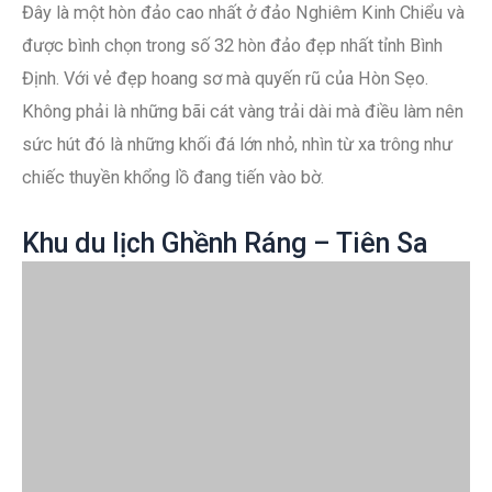
Đây là một hòn đảo cao nhất ở đảo Nghiêm Kinh Chiểu và
được bình chọn trong số 32 hòn đảo đẹp nhất tỉnh Bình
Định. Với vẻ đẹp hoang sơ mà quyến rũ của Hòn Sẹo.
Không phải là những bãi cát vàng trải dài mà điều làm nên
sức hút đó là những khối đá lớn nhỏ, nhìn từ xa trông như
chiếc thuyền khổng lồ đang tiến vào bờ.
Khu du lịch Ghềnh Ráng – Tiên Sa