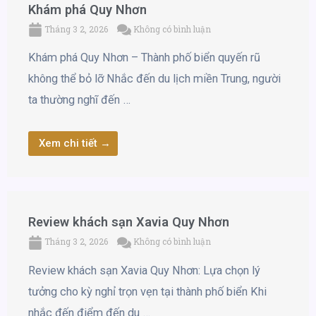
Khám phá Quy Nhơn
Tháng 3 2, 2026
Không có bình luận
Khám phá Quy Nhơn – Thành phố biển quyến rũ
không thể bỏ lỡ Nhắc đến du lịch miền Trung, người
ta thường nghĩ đến …
Xem chi tiết →
Review khách sạn Xavia Quy Nhơn
Tháng 3 2, 2026
Không có bình luận
Review khách sạn Xavia Quy Nhơn: Lựa chọn lý
tưởng cho kỳ nghỉ trọn vẹn tại thành phố biển Khi
nhắc đến điểm đến du …