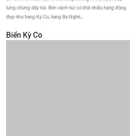
lưng chừng dãy núi. Bên vách núi có khá nhiều hang động
đẹp như hang Kỳ Co, hang Ba Nghé,…
Biển Kỳ Co