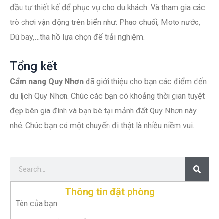
đầu tư thiết kế để phục vụ cho du khách. Và tham gia các
trò chơi vận động trên biển như: Phao chuối, Moto nước,
Dù bay,…tha hồ lựa chọn để trải nghiệm.
Tổng kết
Cẩm nang Quy Nhơn
đã giới thiệu cho bạn các điểm đến
du lịch Quy Nhơn. Chúc các bạn có khoảng thời gian tuyệt
đẹp bên gia đình và bạn bè tại mảnh đất Quy Nhơn này
nhé. Chúc bạn có một chuyến đi thật là nhiều niềm vui.
Thông tin đặt phòng
Tên của bạn