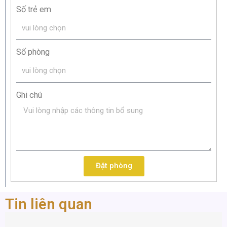
Số trẻ em
Số phòng
Ghi chú
Đặt phòng
Tin liên quan