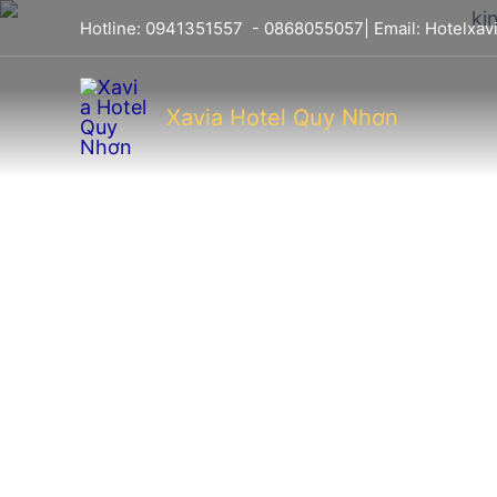
Hotline:
0941351557
-
0868055057
| Email:
Hotelxa
Xavia Hotel Quy Nhơn