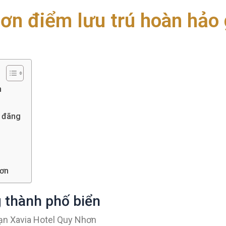
n điểm lưu trú hoàn hảo 
n
g đãng
hơn
g thành phố biển