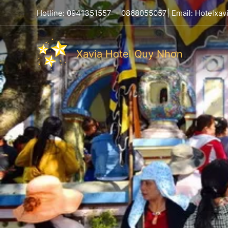
Hotline:
0941351557
-
0868055057
| Email:
Hotelxa
Xavia Hotel Quy Nhơn