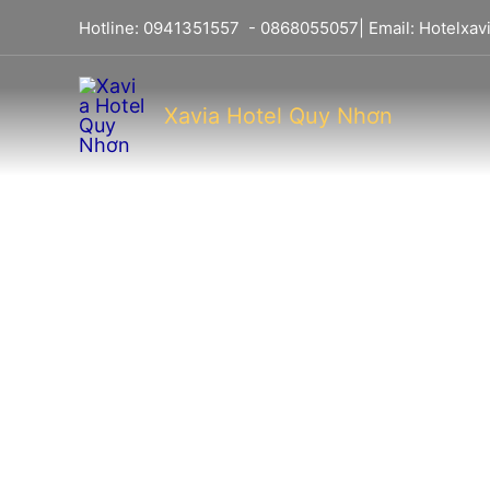
Hotline:
0941351557
-
0868055057
| Email:
Hotelxa
Xavia Hotel Quy Nhơn