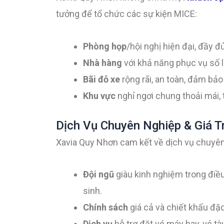
tưởng để tổ chức các sự kiện MICE:
Phòng họp
/hội nghị hiện đại, đầy đ
Nhà hàng
với khả năng phục vụ số l
Bãi đỗ xe
rộng rãi, an toàn, đảm bả
Khu vực
nghỉ ngơi chung thoải mái, 
Dịch Vụ Chuyên Nghiệp & Giá T
Xavia Quy Nhơn cam kết về dịch vụ chuyên
Đội ngũ
giàu kinh nghiệm trong điều
sinh.
Chính sách
giá cả và chiết khấu đặc
Dịch vụ
hỗ trợ đặt vé máy bay, vé tà