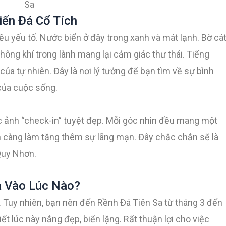
Sa
iến Đá Cổ Tích
ều yếu tố. Nước biển ở đây trong xanh và mát lạnh. Bờ cá
Không khí trong lành mang lại cảm giác thư thái. Tiếng
a tự nhiên. Đây là nơi lý tưởng để bạn tìm về sự bình
 của cuộc sống.
 ảnh “check-in” tuyệt đẹp. Mỗi góc nhìn đều mang một
n càng làm tăng thêm sự lãng mạn. Đây chắc chắn sẽ là
Quy Nhơn.
a Vào Lúc Nào?
 Tuy nhiên, bạn nên đến Rềnh Đá Tiên Sa từ tháng 3 đến
ết lúc này nắng đẹp, biển lặng. Rất thuận lợi cho việc