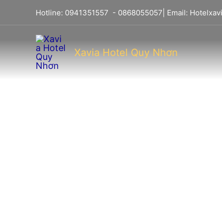
Hotline:
0941351557
-
0868055057
| Email:
Hotelxa
Xavia Hotel Quy Nhơn