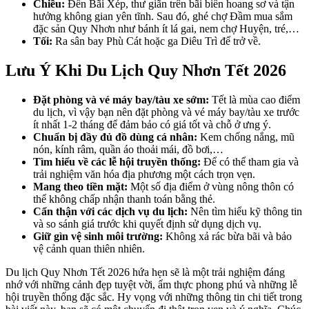
Chiều:
Đến Bãi Xép, thư giãn trên bãi biển hoang sơ và tận
hưởng không gian yên tĩnh. Sau đó, ghé chợ Đầm mua sắm
đặc sản Quy Nhơn như bánh ít lá gai, nem chợ Huyện, tré,…
Tối:
Ra sân bay Phù Cát hoặc ga Diêu Trì để trở về.
Lưu Ý Khi Du Lịch Quy Nhơn Tết 2026
Đặt phòng và vé máy bay/tàu xe sớm:
Tết là mùa cao điểm
du lịch, vì vậy bạn nên đặt phòng và vé máy bay/tàu xe trước
ít nhất 1-2 tháng để đảm bảo có giá tốt và chỗ ở ưng ý.
Chuẩn bị đầy đủ đồ dùng cá nhân:
Kem chống nắng, mũ
nón, kính râm, quần áo thoải mái, đồ bơi,…
Tìm hiểu về các lễ hội truyền thống:
Để có thể tham gia và
trải nghiệm văn hóa địa phương một cách trọn vẹn.
Mang theo tiền mặt:
Một số địa điểm ở vùng nông thôn có
thể không chấp nhận thanh toán bằng thẻ.
Cẩn thận với các dịch vụ du lịch:
Nên tìm hiểu kỹ thông tin
và so sánh giá trước khi quyết định sử dụng dịch vụ.
Giữ gìn vệ sinh môi trường:
Không xả rác bừa bãi và bảo
vệ cảnh quan thiên nhiên.
Du lịch Quy Nhơn Tết 2026 hứa hẹn sẽ là một trải nghiệm đáng
nhớ với những cảnh đẹp tuyệt vời, ẩm thực phong phú và những lễ
hội truyền thống đặc sắc. Hy vọng với những thông tin chi tiết trong