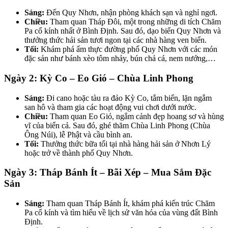
Sáng:
Đến Quy Nhơn, nhận phòng khách sạn và nghỉ ngơi.
Chiều:
Tham quan Tháp Đôi, một trong những di tích Chăm
Pa cổ kính nhất ở Bình Định. Sau đó, dạo biển Quy Nhơn và
thưởng thức hải sản tươi ngon tại các nhà hàng ven biển.
Tối:
Khám phá ẩm thực đường phố Quy Nhơn với các món
đặc sản như bánh xèo tôm nhảy, bún chả cá, nem nướng,…
Ngày 2: Kỳ Co – Eo Gió – Chùa Linh Phong
Sáng:
Đi cano hoặc tàu ra đảo Kỳ Co, tắm biển, lặn ngắm
san hô và tham gia các hoạt động vui chơi dưới nước.
Chiều:
Tham quan Eo Gió, ngắm cảnh đẹp hoang sơ và hùng
vĩ của biển cả. Sau đó, ghé thăm Chùa Linh Phong (Chùa
Ông Núi), lễ Phật và cầu bình an.
Tối:
Thưởng thức bữa tối tại nhà hàng hải sản ở Nhơn Lý
hoặc trở về thành phố Quy Nhơn.
Ngày 3: Tháp Bánh Ít – Bãi Xép – Mua Sắm Đặc
Sản
Sáng:
Tham quan Tháp Bánh Ít, khám phá kiến trúc Chăm
Pa cổ kính và tìm hiểu về lịch sử văn hóa của vùng đất Bình
Định.