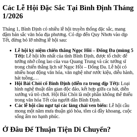
Các Lễ Hội Đặc Sắc Tại Bình Định Tháng
1/2026
Tháng 1, Bình Định có nhiều lễ hội truyền thống đặc sắc, mang
đậm bản sắc văn hóa địa phương. Có dịp đến Quy Nhơn vào dịp
Tết, đừng bỏ lỡ những lễ hội sau:
Lễ hội kỷ niệm chiến thắng Ngọc Hồi – Đống Đa (mùng 5
Tết):
Lễ hội lớn nhất của tỉnh Bình Định, được tổ chức để
tưởng nhớ công lao của vua Quang Trung và các tướng sĩ
trong chiến thắng lịch sử Ngọc Hồi – Đống Đa. Lễ hội có
nhiều hoạt động văn hóa, văn nghệ như rước kiệu, diễu hành,
hát tuồng,…
Hội Bài Chòi cổ Bình Định (diễn ra trong dịp Tết):
Loại
hình nghệ thuật dân gian độc đáo, kết hợp giữa ca hát, diễn
xướng và trò chơi. Hội Bài Chòi là một phần không thể thiếu
trong văn hóa Tết của người dân Bình Định.
Các lễ hội cầu ngư tại các làng chài ven biển:
Lễ hội cầu
mong một năm mưa thuận gió hòa, tôm cá đầy khoang, cuộc
sống ấm no hạnh phúc.
Ở Đâu Để Thuận Tiện Di Chuyển?