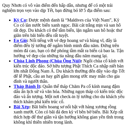
Quy Nhơn có vô vàn điểm đến hấp dẫn, nhưng để có một trải
nghiệm trọn vẹn vào dịp Tết, bạn đừng bỏ lỡ 5 địa điểm sau:
Kỳ Co
:
Được mệnh danh là “Maldives của Việt Nam”, Kỳ
Co có làn nước biển xanh ngọc. Bãi cát trắng mịn và san hô
rất đẹp. Du khách có thể tắm biển, lặn ngắm san hô hoặc thư
giãn trên bãi biển đều rất tuyệt.
Eo Gió
:
Nổi tiếng với vẻ đẹp hoang sơ và hùng vĩ, đây là
điểm đến lý tưởng để ngắm bình minh đầu năm. Đứng trên
mỏm đá cao, bạn có thể phóng tầm mắt ra biển cả bao la. Tận
hưởng vẻ đẹp của những tia nắng đầu năm mang lại.
Chùa Linh Phong (Chùa Ông Núi)
:
Ngôi chùa cổ kính với
kiến trúc độc đáo. Sở hữu tượng Phật Thích Ca nhập niết bàn
lớn nhất Đông Nam Á. Du khách thường đến đây vào dịp Tết
để lễ Phật, cầu an hay gửi gắm mong ước may mắn cho gia
đình và người thân.
Tháp Bánh Ít
:
Quần thể tháp Chăm Pa cổ kính mang đậm
dấu ấn lịch sử và văn hóa. Những ngọn tháp có kiến trúc độc
đáo và ấn tượng. Một nơi check-in lý tưởng cho du khách yêu
thích khám phá kiến trúc cổ.
Bãi Xép
:
Bãi biển hoang sơ nổi bật với hàng xương rồng
xanh mướt. Còn có bãi đá đen kỳ vĩ bên bờ biển. Bãi Xép rất
thích hợp để thư giãn và tận hưởng không gian yên tĩnh trong
không khí thiên nhiên trong lành.