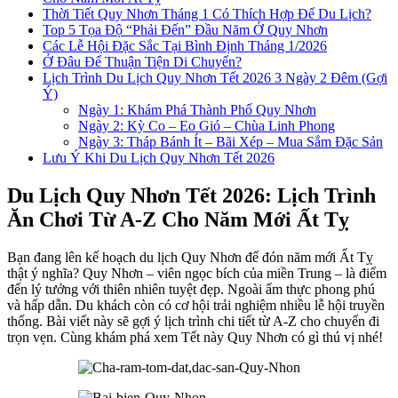
Thời Tiết Quy Nhơn Tháng 1 Có Thích Hợp Để Du Lịch?
Top 5 Tọa Độ “Phải Đến” Đầu Năm Ở Quy Nhơn
Các Lễ Hội Đặc Sắc Tại Bình Định Tháng 1/2026
Ở Đâu Để Thuận Tiện Di Chuyển?
Lịch Trình Du Lịch Quy Nhơn Tết 2026 3 Ngày 2 Đêm (Gợi
Ý)
Ngày 1: Khám Phá Thành Phố Quy Nhơn
Ngày 2: Kỳ Co – Eo Gió – Chùa Linh Phong
Ngày 3: Tháp Bánh Ít – Bãi Xép – Mua Sắm Đặc Sản
Lưu Ý Khi Du Lịch Quy Nhơn Tết 2026
Du Lịch Quy Nhơn Tết 2026: Lịch Trình
Ăn Chơi Từ A-Z Cho Năm Mới Ất Tỵ
Bạn đang lên kế hoạch du lịch Quy Nhơn để đón năm mới Ất Tỵ
thật ý nghĩa? Quy Nhơn – viên ngọc bích của miền Trung – là điểm
đến lý tưởng với thiên nhiên tuyệt đẹp. Ngoài ẩm thực phong phú
và hấp dẫn. Du khách còn có cơ hội trải nghiệm nhiều lễ hội truyền
thống. Bài viết này sẽ gợi ý lịch trình chi tiết từ A-Z cho chuyến đi
trọn vẹn. Cùng khám phá xem Tết này Quy Nhơn có gì thú vị nhé!